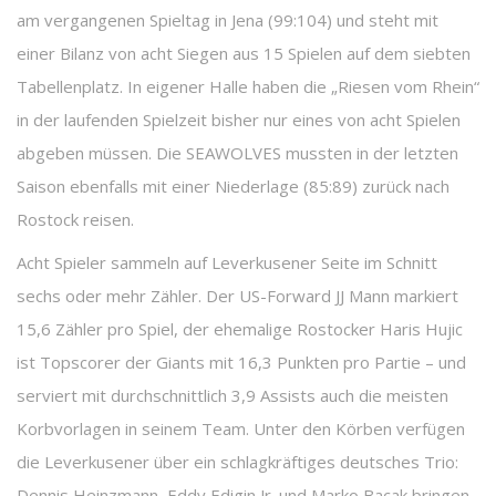
am vergangenen Spieltag in Jena (99:104) und steht mit
einer Bilanz von acht Siegen aus 15 Spielen auf dem siebten
Tabellenplatz. In eigener Halle haben die „Riesen vom Rhein“
in der laufenden Spielzeit bisher nur eines von acht Spielen
abgeben müssen. Die SEAWOLVES mussten in der letzten
Saison ebenfalls mit einer Niederlage (85:89) zurück nach
Rostock reisen.
Acht Spieler sammeln auf Leverkusener Seite im Schnitt
sechs oder mehr Zähler. Der US-Forward JJ Mann markiert
15,6 Zähler pro Spiel, der ehemalige Rostocker Haris Hujic
ist Topscorer der Giants mit 16,3 Punkten pro Partie – und
serviert mit durchschnittlich 3,9 Assists auch die meisten
Korbvorlagen in seinem Team. Unter den Körben verfügen
die Leverkusener über ein schlagkräftiges deutsches Trio:
Dennis Heinzmann, Eddy Edigin Jr. und Marko Bacak bringen