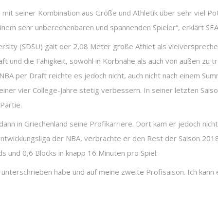
 mit seiner Kombination aus Größe und Athletik über sehr viel Po
u einem sehr unberechenbaren und spannenden Spieler“, erklärt
rsity (SDSU) galt der 2,08 Meter große Athlet als vielverspreche
 und die Fähigkeit, sowohl in Korbnähe als auch von außen zu tref
a NBA per Draft reichte es jedoch nicht, auch nicht nach einem Su
iner vier College-Jahre stetig verbessern. In seiner letzten Sais
Partie.
n in Griechenland seine Profikarriere. Dort kam er jedoch nicht
 Entwicklungsliga der NBA, verbrachte er den Rest der Saison 201
s und 0,6 Blocks in knapp 16 Minuten pro Spiel.
unterschrieben habe und auf meine zweite Profisaison. Ich kann 