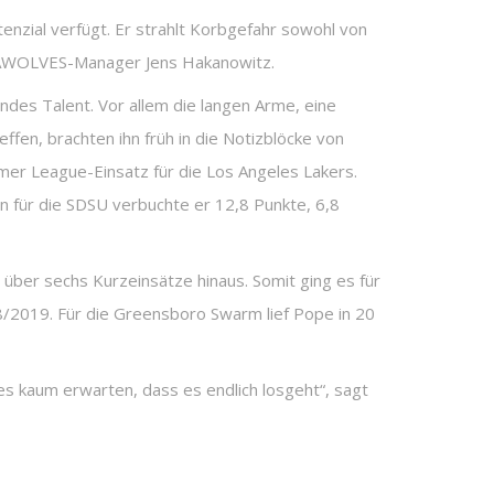
tenzial verfügt. Er strahlt Korbgefahr sowohl von
 SEAWOLVES-Manager Jens Hakanowitz.
ndes Talent. Vor allem die langen Arme, eine
fen, brachten ihn früh in die Notizblöcke von
mmer League-Einsatz für die Los Angeles Lakers.
on für die SDSU verbuchte er 12,8 Punkte, 6,8
 über sechs Kurzeinsätze hinaus. Somit ging es für
8/2019. Für die Greensboro Swarm lief Pope in 20
es kaum erwarten, dass es endlich losgeht“, sagt