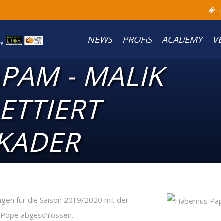
T
NEWS
PROFIS
ACADEMY
V
PAM - MALIK
ETTIERT
KADER
n für die Saison 2019/2020 mit der
ik Pope abgeschlossen.