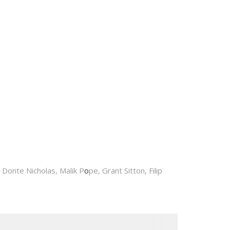
 Donte Nicholas, Malik P
o
pe, Grant Sitton, Filip