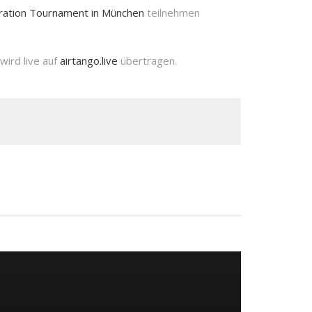
ration Tournament in München
teilnehmen
wird live auf
airtango.live
übertragen.