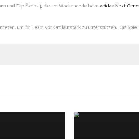
nn und Filip Škobalj, die am Wochenende beim
adidas Next Gene
treten, um ihr Team vor Ort lautstark zu unterstützen. Das Spiel 