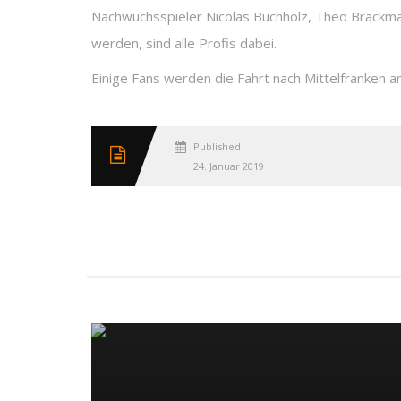
Nachwuchsspieler Nicolas Buchholz, Theo Brackma
werden, sind alle Profis dabei.
Einige Fans werden die Fahrt nach Mittelfranken an
Published
24. Januar 2019