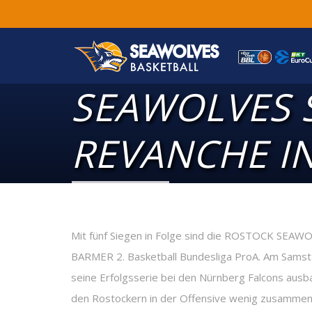
SEAWOLVES 
REVANCHE I
Mit fünf Siegen in Folge sind die ROSTOCK SEAW
BARMER 2. Basketball Bundesliga ProA. Am Samsta
seine Erfolgsserie bei den Nürnberg Falcons ausba
den Rostockern in der Offensive wenig zusammen; 