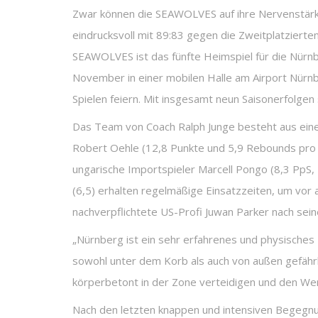
Zwar können die SEAWOLVES auf ihre Nervenstärke 
eindrucksvoll mit 89:83 gegen die Zweitplatziert
SEAWOLVES ist das fünfte Heimspiel für die Nürnbe
November in einer mobilen Halle am Airport Nürnb
Spielen feiern. Mit insgesamt neun Saisonerfolge
Das Team von Coach Ralph Junge besteht aus eine
Robert Oehle (12,8 Punkte und 5,9 Rebounds pro Sp
ungarische Importspieler Marcell Pongo (8,3 PpS, 
(6,5) erhalten regelmäßige Einsatzzeiten, um vor
nachverpflichtete US-Profi Juwan Parker nach seine
„Nürnberg ist ein sehr erfahrenes und physisches 
sowohl unter dem Korb als auch von außen gefähr
körperbetont in der Zone verteidigen und den We
Nach den letzten knappen und intensiven Begegnun