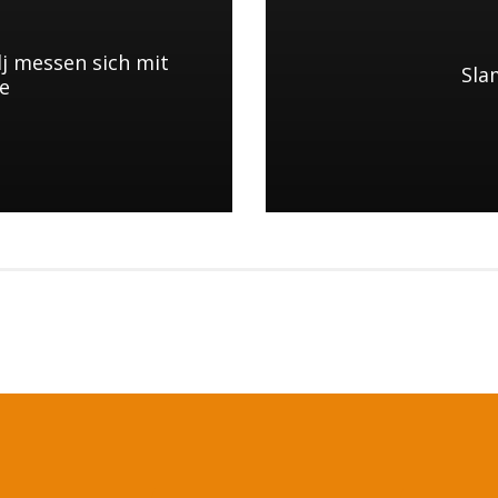
j messen sich mit
Sla
e