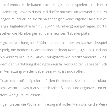
in fremder Halle bauen – acht Siege in neun Spielen -, doch Nür
en Hamburg Towers durch und dürfte mit viel Rückenwind in die Pa
rger im Januar, da sie zu Saisonbeginn keine eigene Halle zur V
erg (Flughafenstraße 115, 90411 Nürnberg) ausgetragen. Dort ko
n stehen die Nürnberger auf dem neunten Tabellenplatz.
r guten Mischung aus Erfahrung und talentierten Nachwuchsspiel
iel), die beiden US-Amerikaner Jackson Kent (14,9 PpS) und Ishm
5,5 Assists pro Spiel). Auch Youngsters wie Moritz Sanders (8,2 P
 allem den verletzungsbedingten Ausfall von Kapitän Sebastian S
r Verletzung wieder dabei sein wird, ist noch offen.
Team mit großen Spieler auf allen Positionen. Sie spielen struktu
lich“, warnt SEAWOLVES-Coach Milan Škobalj und ergänzt: „Um erf
rfern wenig Raum lassen.“
gen treten die Wölfe am Freitag mit voller Mannstärke die Reise 