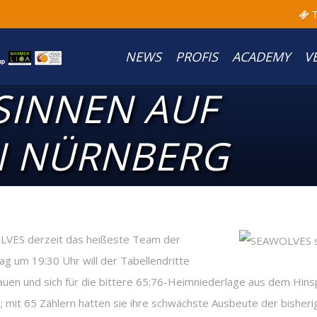
T
NEWS
PROFIS
ACADEMY
V
SINNEN AUF
N NÜRNBERG
OLVES derzeit das heißeste Team der
g um 19:30 Uhr will der Tabellendritte
uen und sich für die bittere 65:76-Heimniederlage aus dem Hinspi
mit 65 Zählern hatten sie ihre schwächste Ausbeute der bisheri