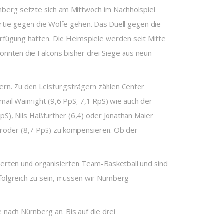
nberg setzte sich am Mittwoch im Nachholspiel
rtie gegen die Wölfe gehen. Das Duell gegen die
erfügung hatten. Die Heimspiele werden seit Mitte
nnten die Falcons bisher drei Siege aus neun
ern. Zu den Leistungsträgern zählen Center
ail Wainright (9,6 PpS, 7,1 RpS) wie auch der
pS), Nils Haßfurther (6,4) oder Jonathan Maier
chröder (8,7 PpS) zu kompensieren. Ob der
rierten und organisierten Team-Basketball und sind
olgreich zu sein, müssen wir Nürnberg
nach Nürnberg an. Bis auf die drei