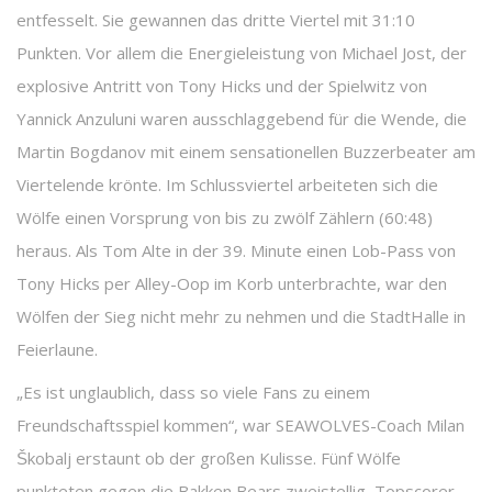
entfesselt. Sie gewannen das dritte Viertel mit 31:10
Punkten. Vor allem die Energieleistung von Michael Jost, der
explosive Antritt von Tony Hicks und der Spielwitz von
Yannick Anzuluni waren ausschlaggebend für die Wende, die
Martin Bogdanov mit einem sensationellen Buzzerbeater am
Viertelende krönte. Im Schlussviertel arbeiteten sich die
Wölfe einen Vorsprung von bis zu zwölf Zählern (60:48)
heraus. Als Tom Alte in der 39. Minute einen Lob-Pass von
Tony Hicks per Alley-Oop im Korb unterbrachte, war den
Wölfen der Sieg nicht mehr zu nehmen und die StadtHalle in
Feierlaune.
„Es ist unglaublich, dass so viele Fans zu einem
Freundschaftsspiel kommen“, war SEAWOLVES-Coach Milan
Škobalj erstaunt ob der großen Kulisse. Fünf Wölfe
punkteten gegen die Bakken Bears zweistellig, Topscorer