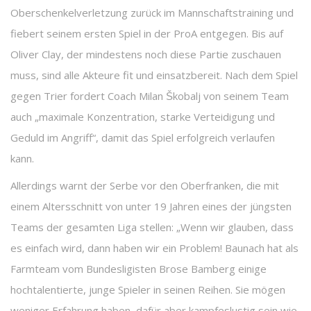
Oberschenkelverletzung zurück im Mannschaftstraining und
fiebert seinem ersten Spiel in der ProA entgegen. Bis auf
Oliver Clay, der mindestens noch diese Partie zuschauen
muss, sind alle Akteure fit und einsatzbereit. Nach dem Spiel
gegen Trier fordert Coach Milan Škobalj von seinem Team
auch „maximale Konzentration, starke Verteidigung und
Geduld im Angriff“, damit das Spiel erfolgreich verlaufen
kann.
Allerdings warnt der Serbe vor den Oberfranken, die mit
einem Altersschnitt von unter 19 Jahren eines der jüngsten
Teams der gesamten Liga stellen: „Wenn wir glauben, dass
es einfach wird, dann haben wir ein Problem! Baunach hat als
Farmteam vom Bundesligisten Brose Bamberg einige
hochtalentierte, junge Spieler in seinen Reihen. Sie mögen
weniger Erfahrung haben, dafür aber kampfeslustig sein wie