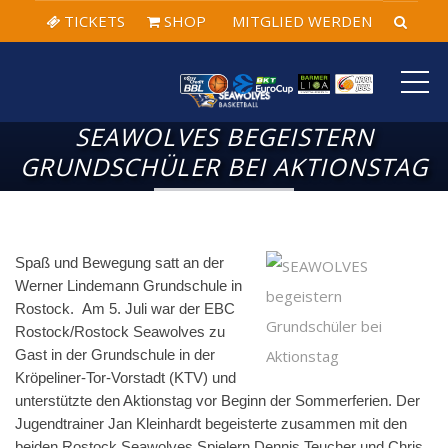
TICKETS
SHOP
MITGLIED WERDEN
ME
SEAWOLVES BEGEISTERN
GRUNDSCHÜLER BEI AKTIONSTAG
Spaß und Bewegung satt an der
Werner Lindemann Grundschule in
Rostock. Am 5. Juli war der EBC
Rostock/Rostock Seawolves zu
Gast in der Grundschule in der
Kröpeliner-Tor-Vorstadt (KTV) und
unterstützte den Aktionstag vor Beginn der Sommerferien. Der
Jugendtrainer Jan Kleinhardt begeisterte zusammen mit den
beiden Rostock Seawolves Spielern Dennis Teucher und Chris