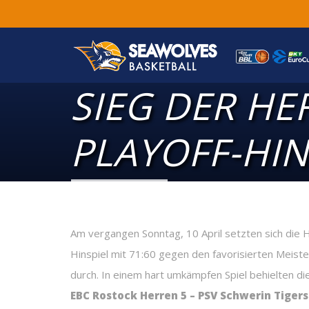
SIEG DER HE
PLAYOFF-HI
Am vergangen Sonntag, 10 April setzten sich die
Hinspiel mit 71:60 gegen den favorisierten Meist
durch. In einem hart umkämpfen Spiel behielten di
EBC Rostock Herren 5 – PSV Schwerin Tigers 