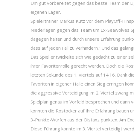
Um gut vorbereitet gegen das beste Team der Lig
eigenen Lager.
Spielertrainer Markus Kutz vor dem PlayOff-Hinspi
Niederlagen gegen das Team um Ex-Seawolves Spiel
dagegen halten und durch unsere Erfahrung punkten.
dass auf jeden Fall zu verhindern.“ Und das gelang
Das Spiel entwickelte sich wie gedacht zu einer 
ihrer Favoritenrolle gerecht werden. Doch die Ro
letzten Sekunde des 1. Viertels auf 14:16. Dank 
Favoriten in eigener Halle einen Sieg erringen kö
die aggressive Verteidigung im 2. Viertel zwang m
Spielplan genau im Vorfeld besprochen und dann ve
konnten die Rostocker auf Ihre Erfahrung bauen u
3-Punkte-Würfen aus der Distanz punkten. Am En
Diese Führung konnte im 3. Viertel verteidigt we