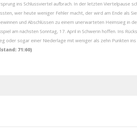
sprung ins Schlussviertel aufbrach. In der letzten Viertelpause 
wussten, wer heute weniger Fehler macht, der wird am Ende als Si
llgewinnen und Abschlüssen zu einem unerwarteten Heimsieg in d
kspiel am nächsten Sonntag, 17. April in Schwerin hoffen. Ins Rü
g oder sogar einer Niederlage mit weniger als zehn Punkten ins F
dstand: 71:60)