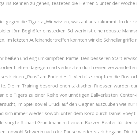
a ins Rennen zu gehen, testeten die Herren 5 unter der Woche i
el gegen die Tigers: „Wir wissen, was auf uns zukommt. In der r
er Jörn Boghöfer einstecken. Schwerin ist eine robuste Mannschaf
 Im letzten Aufeinandertreffen konnten wir die Schnellangriffe ni
!
sehr heißen und eng umkämpften Partie. Den besseren Start erwis
stocker hielten dagegen und verkürzten durch einen verwandelten
dieses kleinen „Runs“ am Ende des 1. Viertels schöpften die Rost
nnte. Die im Training besprochenen taktischen Finessen wurden d
an die Tigers zu einer Reihe von unnötigen Ballverlusten. Center
rsucht, im Spiel soviel Druck auf den Gegner auszuüben wie nur m
nd sich immer wieder sowohl unter dem Korb durch Daniel Voegt al
de sorgte Richard Grundmann mit einem Buzzer-Beater für den k
rden, obwohl Schwerin nach der Pause wieder stark begann. Die b