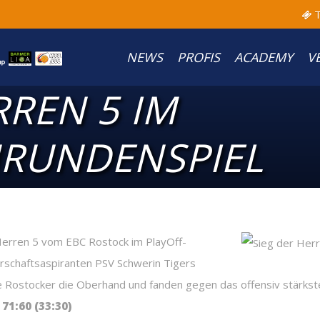
T
NEWS
PROFIS
ACADEMY
V
RREN 5 IM
NRUNDENSPIEL
 Herren 5 vom EBC Rostock im PlayOff-
erschaftsaspiranten PSV Schwerin Tigers
e Rostocker die Oberhand und fanden gegen das offensiv stärkste
71:60 (33:30)