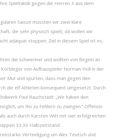
hre Spieltaktik gegen die Herren 3 aus dem
egulären Saison mussten wir zwei klare
t, die sehr physisch spielt, da wollen wir
cht adäquat stoppen. Ziel in diesem Spiel ist es,
chten die Schweriner und wollten von Beginn an
 Korbleger von Aufbauspieler Norman Holl in der
ocker Mut und spürten, dass man gegen den
urch die elf Athleten konsequent umgesetzt. Durch
-Bollwerk Paul Rauchstädt: „Wir haben den
öglich, um Ihn zu Fehlern zu zwingen.“ Offensiv
s auch durch Karsten Witt mit vier erfolgreichen
nappen 33:30 Halbzeitstand.
ärenstarke Verteidigung um Alex Teutsch und