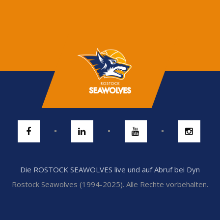
Die ROSTOCK SEAWOLVES live und auf Abruf bei Dyn
Rostock Seawolves (1994-2025). Alle Rechte vorbehalten.