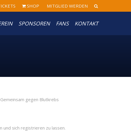
ICKETS
SHOP
MITGLIED WERDEN
EREIN
SPONSOREN
FANS
KONTAKT
n und sich registrieren zu lassen.