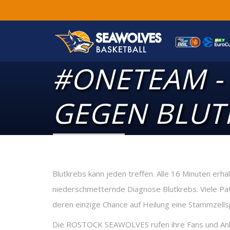
#ONETEAM -
GEGEN BLUT
Blutkrebs kann jeden treffen. Alle 16 Minuten erhä
niederschmetternde Diagnose Blutkrebs. Viele Pat
deren einzige Chance auf Heilung eine Stammzellsp
Die ROSTOCK SEAWOLVES rufen ihre Fans und Anhä