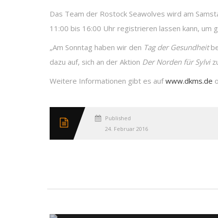
Das Team der Rostock Seawolves wird am Samstag,
11:00 bis 16:00 Uhr registrieren lassen kann, um
„Am Sonntag haben wir den
Tag der Gesundheit
be
dazu auf, sich an der Aktion
Der Norden für Sylvi
zu
Weitere Informationen gibt es auf
www.dkms.de
o
Published
24. Februar 2016