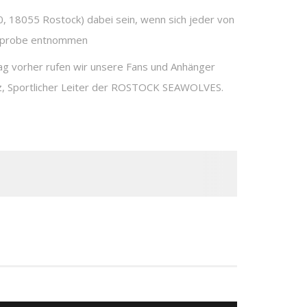
 18055 Rostock) dabei sein, wenn sich jeder von
lutprobe entnommen
ag vorher rufen wir unsere Fans und Anhänger
itz, Sportlicher Leiter der ROSTOCK SEAWOLVES.