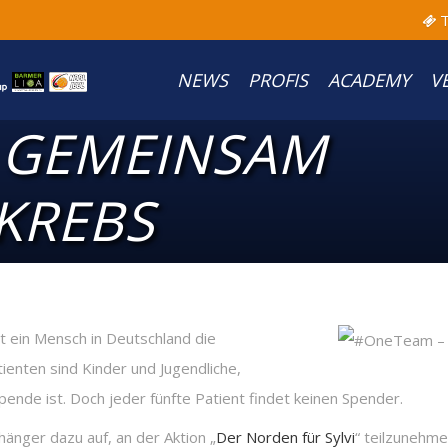
T
NEWS
PROFIS
ACADEMY
V
 GEMEINSAM
KREBS
lt ein Mensch in Deutschland die
ienten sind Kinder und Jugendliche,
ende ist. Doch jeder fünfte Patient findet keinen Spender.
nger dazu auf, an der Aktion „
Der Norden für Sylvi
“ teilzunehme