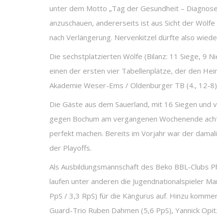
unter dem Motto „Tag der Gesundheit – Diagnose: N
anzuschauen, andererseits ist aus Sicht der Wölf
nach Verlängerung. Nervenkitzel dürfte also wieder
Die sechstplatzierten Wölfe (Bilanz: 11 Siege, 9 
einen der ersten vier Tabellenplätze, der den Hei
Akademie Weser-Ems / Oldenburger TB (4., 12-8) u
Die Gäste aus dem Sauerland, mit 16 Siegen und v
gegen Bochum am vergangenen Wochenende acht Sp
perfekt machen. Bereits im Vorjahr war der damali
der Playoffs.
Als Ausbildungsmannschaft des Beko BBL-Clubs Pho
laufen unter anderen die Jugendnationalspieler Ma
PpS / 3,3 RpS) für die Kängurus auf. Hinzu kommen
Guard-Trio Ruben Dahmen (5,6 PpS), Yannick Opitz