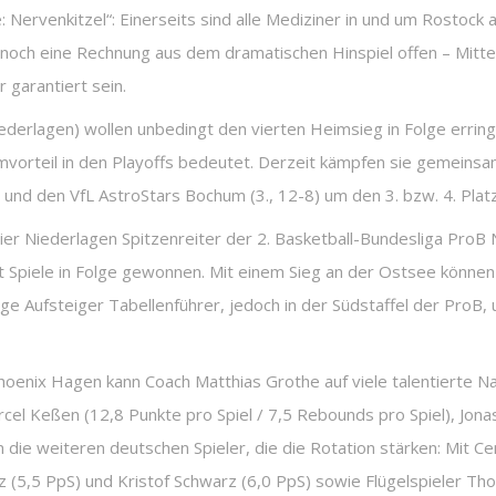
ervenkitzel“: Einerseits sind alle Mediziner in und um Rostock 
e noch eine Rechnung aus dem dramatischen Hinspiel offen – Mit
 garantiert sein.
Niederlagen) wollen unbedingt den vierten Heimsieg in Folge errin
mvorteil in den Playoffs bedeutet. Derzeit kämpfen sie gemeinsa
nd den VfL AstroStars Bochum (3., 12-8) um den 3. bzw. 4. Platz
ier Niederlagen Spitzenreiter der 2. Basketball-Bundesliga ProB
iele in Folge gewonnen. Mit einem Sieg an der Ostsee können
ge Aufsteiger Tabellenführer, jedoch in der Südstaffel der ProB
enix Hagen kann Coach Matthias Grothe auf viele talentierte Nac
rcel Keßen (12,8 Punkte pro Spiel / 7,5 Rebounds pro Spiel), Jona
 die weiteren deutschen Spieler, die die Rotation stärken: Mit C
 (5,5 PpS) und Kristof Schwarz (6,0 PpS) sowie Flügelspieler Tho