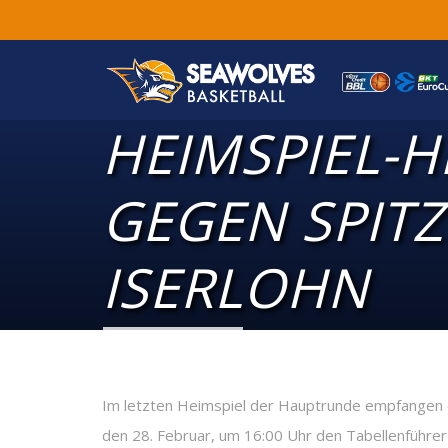
HEIMSPIEL-H
GEGEN SPITZ
ISERLOHN
Im letzten Heimspiel der Hauptrunde empfange
den 28. Februar, um 16:00 Uhr den Tabellenführer