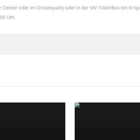
r Center oder im Ostseepark) oder in der MV TicketBox (im Kröpel
:00 Uhr.