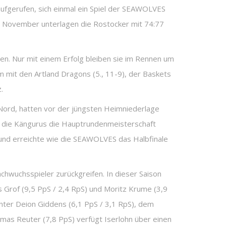
aufgerufen, sich einmal ein Spiel der SEAWOLVES
te November unterlagen die Rostocker mit 74:77
gen. Nur mit einem Erfolg bleiben sie im Rennen um
m mit den Artland Dragons (5., 11-9), der Baskets
.
 Nord, hatten vor der jüngsten Heimniederlage
 die Kängurus die Hauptrundenmeisterschaft
, und erreichte wie die SEAWOLVES das Halbfinale
hwuchsspieler zurückgreifen. In dieser Saison
s Grof (9,5 PpS / 2,4 RpS) und Moritz Krume (3,9
enter Deion Giddens (6,1 PpS / 3,1 RpS), dem
mas Reuter (7,8 PpS) verfügt Iserlohn über einen