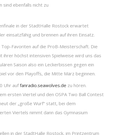
 sind ebenfalls nicht zu
inale in der StadtHalle Rostock erwartet
r einsatzfähig und brennen auf ihren Einsatz.
 Top-Favoriten auf die ProB-Meisterschaft. Die
 ihrer höchst intensiven Spielweise wird uns das
lären Saison also ein Leckerbissen gegen ein
el vor den Playoffs, die Mitte März beginnen.
0 Uhr auf
fanradio.seawolves.de
zu hören.
em ersten Viertel und den OSPA Two Ball Contest
neut der „große Wurf“ statt, bei dem
ierten Viertels nimmt dann das Gymnasium
len in der StadtHalle Rostock, im Printzentrum