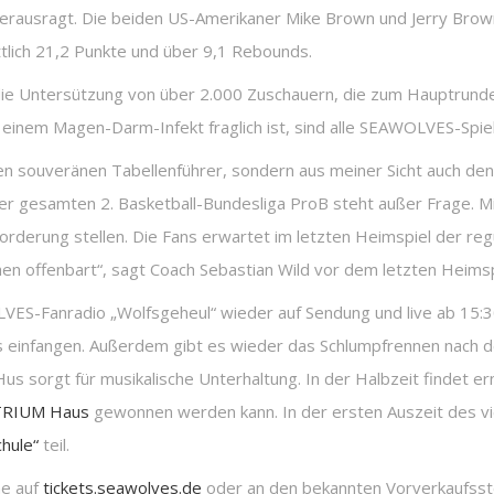
h herausragt. Die beiden US-Amerikaner Mike Brown und Jerry Brown
tlich 21,2 Punkte und über 9,1 Rebounds.
 Untersützung von über 2.000 Zuschauern, die zum Hauptrundenf
einem Magen-Darm-Infekt fraglich ist, sind alle SEAWOLVES-Spiele
den souveränen Tabellenführer, sondern aus meiner Sicht auch den
r gesamten 2. Basketball-Bundesliga ProB steht außer Frage. Mit
erung stellen. Die Fans erwartet im letzten Heimspiel der regu
n offenbart“, sagt Coach Sebastian Wild vor dem letzten Heimspi
ES-Fanradio „Wolfsgeheul“ wieder auf Sendung und live ab 15:3
 einfangen. Außerdem gibt es wieder das Schlumpfrennen nach d
s sorgt für musikalische Unterhaltung. In der Halbzeit findet er
RTRIUM Haus
gewonnen werden kann. In der ersten Auszeit des v
hule“
teil.
ne auf
tickets.seawolves.de
oder an den bekannten Vorverkaufsstel