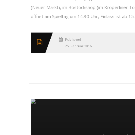
(Neuer Markt), im Rostockshop (im Kröperliner To
öffnet am Spieltag um 14:30 Uhr, Einlass ist ab 15
Published
25. Februar 2016