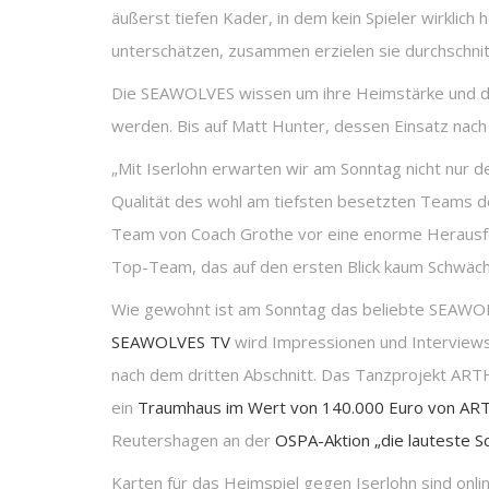
äußerst tiefen Kader, in dem kein Spieler wirklic
unterschätzen, zusammen erzielen sie durchschnit
Die SEAWOLVES wissen um ihre Heimstärke und die
werden. Bis auf Matt Hunter, dessen Einsatz nach 
„Mit Iserlohn erwarten wir am Sonntag nicht nur 
Qualität des wohl am tiefsten besetzten Teams de
Team von Coach Grothe vor eine enorme Herausford
Top-Team, das auf den ersten Blick kaum Schwäche
Wie gewohnt ist am Sonntag das beliebte SEAWOLV
SEAWOLVES TV
wird Impressionen und Interviews
nach dem dritten Abschnitt. Das Tanzprojekt ARTHu
ein
Traumhaus im Wert von 140.000 Euro von A
Reutershagen an der
OSPA-Aktion „die lauteste Sc
Karten für das Heimspiel gegen Iserlohn sind onli