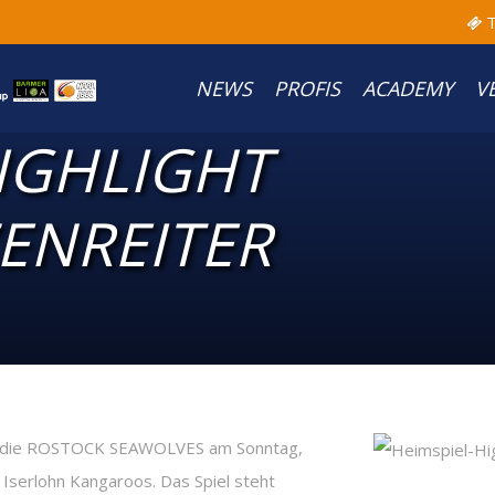
T
NEWS
PROFIS
ACADEMY
V
IGHLIGHT
ENREITER
n die ROSTOCK SEAWOLVES am Sonntag,
 Iserlohn Kangaroos. Das Spiel steht