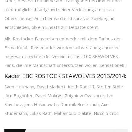
Stöhr, dessen Teilnahme am Trainingsbetrieb immer noch
nicht möglich ist, aufgrund seiner Verletzung am linken
Oberschenkel. Auch hier wird erst kurz vor Spielbeginn
entschieden, ob ein Einsatz zur Debatte steht.
Alle Rostocker Fans reisen entweder mit dem Fanbus der
Firma Kofahl Reisen oder werden selbstständig anreisen.
Insgesamt rechnet der Verein mit fast 100 SEAWOLVES-
Fans, die ihre Mannschaft unterstützen wollen. Sensationell!!!!
Kader EBC ROSTOCK SEAWOLVES 2013/2014:
Sven Hellmann, David Markert, Keith Radcliff, Steffen Stöhr,
Jörn Boghöfer, Pavel Mokrys, Zbigniew Owczarek, Ivo
Slavchev, Jens Hakanowitz, Dominik Breitschuh, Axel
Stüdemann, Lukas Rath, Mahamoud Diakite, Niccolò Croci