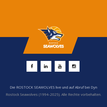
Die ROSTOCK SEAWOLVES live und auf Abruf bei Dyn
Rostock Seawolves (1994-2025). Alle Rechte vorbehalten.