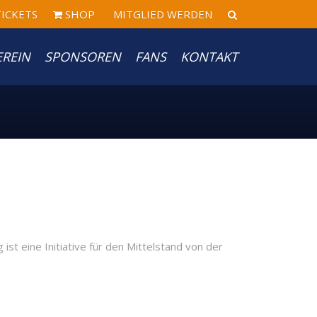
ICKETS
SHOP
MITGLIED WERDEN
EREIN
SPONSOREN
FANS
KONTAKT
st eine Initiative für den Mittelstand von der