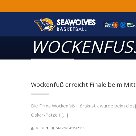
WOCKENFUSS
Wockenfuß erreicht Finale beim Mitt
Die Firma Wockenfuß Hörakustik wurde beim diesjähr
Oskar-Patzelt […]
MEDIEN
SAISON 2015/2016