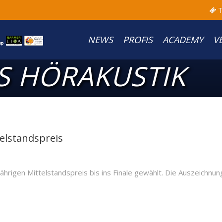
T
NEWS
PROFIS
ACADEMY
V
 HÖRAKUSTIK
elstandspreis
igen Mittelstandspreis bis ins Finale gewählt. Die Auszeichnung i