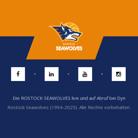
Die ROSTOCK SEAWOLVES live und auf Abruf bei Dyn
Rostock Seawolves (1994-2025). Alle Rechte vorbehalten.