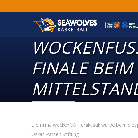
WOCKENFUSS 
INALE BEIM M
ITTELSTAND
Die Firma Wockenfuß Hörakustik wurde beim diesjähr
Oskar-Patzelt Stiftung.