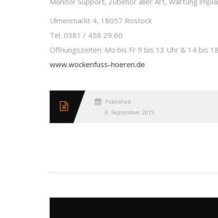
Monitor Support, Zubehör aller Art, Wartung imp
Ulmenmarkt 4, 18057 Rostock
Tel. 0381 / 458 29 60
Öffnungszeiten: Mo bis Fr 9 bis 13 Uhr & 14 bis 1
www.wockenfuss-hoeren.de
Published
8. September 2015