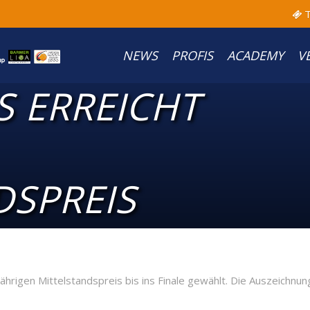
T
NEWS
PROFIS
ACADEMY
V
ERREICHT F
SPREIS
igen Mittelstandspreis bis ins Finale gewählt. Die Auszeichnung i