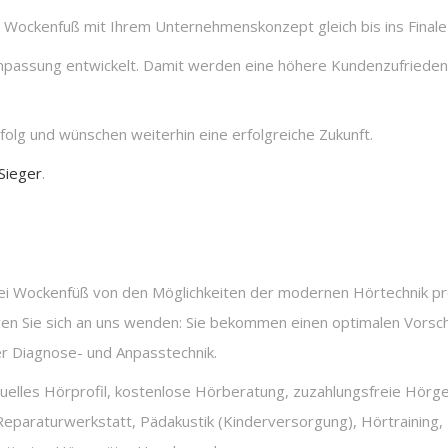
r Wockenfuß mit Ihrem Unternehmenskonzept gleich bis ins Final
passung entwickelt. Damit werden eine höhere Kundenzufriedenh
olg und wünschen weiterhin eine erfolgreiche Zukunft.
Sieger
.
e bei Wockenfüß von den Möglichkeiten der modernen Hörtechnik p
en Sie sich an uns wenden: Sie bekommen einen optimalen Vorschl
er Diagnose- und Anpasstechnik.
iduelles Hörprofil, kostenlose Hörberatung, zuzahlungsfreie Hörg
eparaturwerkstatt, Pädakustik (Kinderversorgung), Hörtraining,