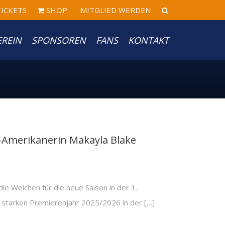
ICKETS
SHOP
MITGLIED WERDEN
EREIN
SPONSOREN
FANS
KONTAKT
-Amerikanerin Makayla Blake
ie Weichen für die neue Saison in der 1.
 starken Premierenjahr 2025/2026 in der […]