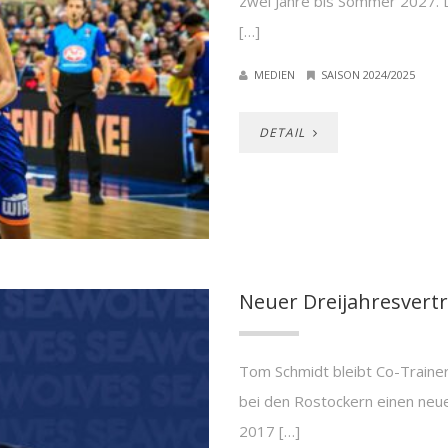
zwei Jahre bis Sommer 2027. D
[…]
MEDIEN
SAISON 2024/2025
DETAIL
Neuer Dreijahresvert
Tom Schmidt bleibt Co-Train
bei den Rostockern einen neu
2017 […]