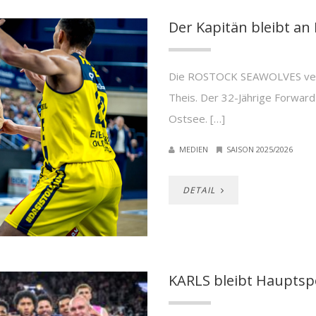
Der Kapitän bleibt an
Die ROSTOCK SEAWOLVES verlä
Theis. Der 32-Jährige Forward
Ostsee. […]
MEDIEN
SAISON 2025/2026
DETAIL
KARLS bleibt Hauptsp