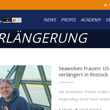
T
NEWS
PROFIS
ACADEMY
V
ERLÄNGERUNG
Seawolves Frauen: US
verlängert in Rostock
Die Seawolves Frauen stellen d
Regionalliga Nord. Nach einem
MEDIEN
SAISON 2025/2026