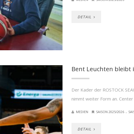
DETAIL
Bent Leuchten bleibt 
Der Kader der ROSTOCK SEAW
nimmt weiter Form an. Center 
.
MEDIEN
SAISON 2025/2026
SAI
DETAIL