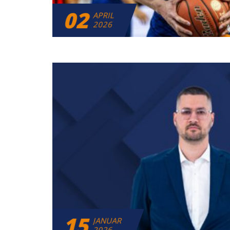
02
APRIL
2026
15
JANUAR
2026