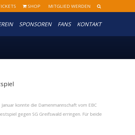
ICKETS
SHOP
MITGLIED WERDEN
EREIN
SPONSOREN
FANS
KONTAKT
spiel
 Januar konnte die Damenmannschaft vom EBC
estspiel gegen SG Greifswald erringen. Für beide