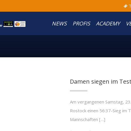
T
NEWS
PROFIS
ACADEMY
V
Damen siegen im Test
Am vergangenen Samstag, 23.
Rostock einen 56:37-Sieg im T
Mannschaften […]