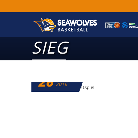
SIEG
26
JANUAR
2016