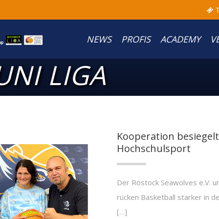
T
NEWS
PROFIS
ACADEMY
V
NI LIGA
Kooperation besiegelt
Hochschulsport
Der Rostock Seawolves e.V. u
rücken Basketball stärker in d
[…]