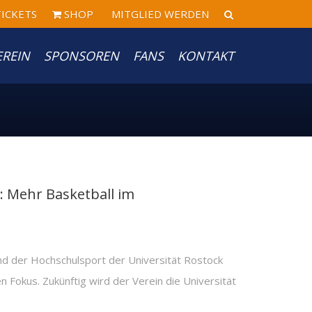
ICKETS
SHOP
MITGLIED WERDEN
EREIN
SPONSOREN
FANS
KONTAKT
: Mehr Basketball im
nd der Hochschulsport der Universität Rostock
en Fokus. Zukünftig wird der Verein die Universität