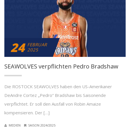
24
FEBRUAR
2025
SEAWOLVES verpflichten Pedro Bradshaw
Die ROSTOCK SEAWOLVES haben den US-Amerikaner
DeAndre Cortez „Pedro“ Bradshaw bis Saisonende
verpflichtet. Er soll den Ausfall von Robin Amaize
kompensieren. Der […]
MEDIEN
SAISON 2024/2025