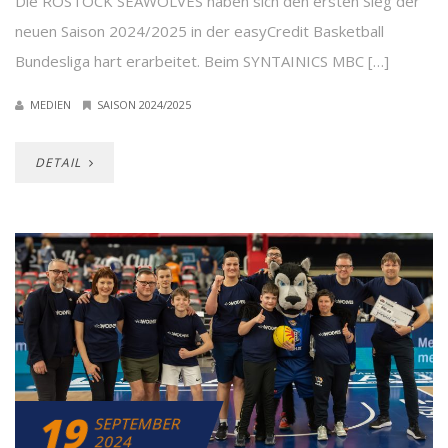
Die ROSTOCK SEAWOLVES haben sich den ersten Sieg der
neuen Saison 2024/2025 in der easyCredit Basketball
Bundesliga hart erarbeitet. Beim SYNTAINICS MBC […]
MEDIEN
SAISON 2024/2025
DETAIL
19
SEPTEMBER
2024