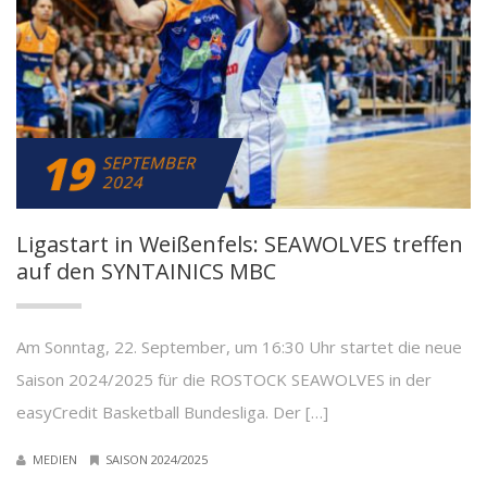
19
SEPTEMBER
2024
Ligastart in Weißenfels: SEAWOLVES treffen
auf den SYNTAINICS MBC
Am Sonntag, 22. September, um 16:30 Uhr startet die neue
Saison 2024/2025 für die ROSTOCK SEAWOLVES in der
easyCredit Basketball Bundesliga. Der […]
MEDIEN
SAISON 2024/2025