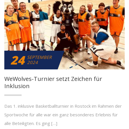
24
SEPTEMBER
2024
WeWolves-Turnier setzt Zeichen für
Inklusion
Das 1. inklusive Basketballturnier in Rostock im Rahmen der
Sportwoche für alle war ein ganz besonderes Erlebnis für
alle Beteiligten. Es ging […]