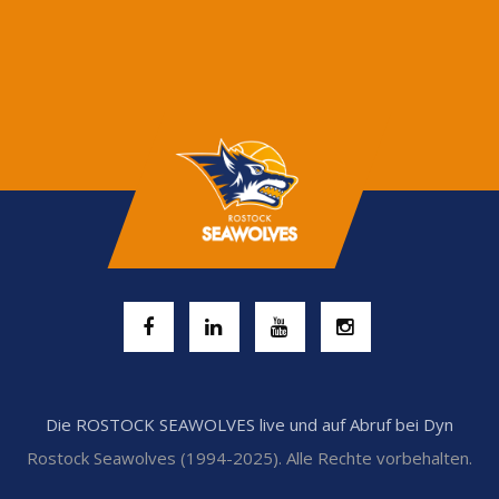
Die ROSTOCK SEAWOLVES live und auf Abruf bei Dyn
Rostock Seawolves (1994-2025). Alle Rechte vorbehalten.