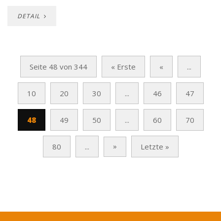
DETAIL
Seite 48 von 344
« Erste
«
...
10
20
30
...
46
47
48
49
50
...
60
70
»
80
...
Letzte »