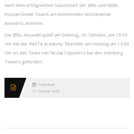
Nach dem erfolgreichen Saisonstart der JBBL und NBBL
müssen beide Teams am kommenden Wochenende
auswärts antreten.
Die JBBL-Auswahl spielt am Sonntag, 20. Oktober, um 15:30
Uhr bei der RASTA Academy. Ebenfalls am Sonntag um 13:00
Uhr ist das Team von Nicolai Coputerco bei den Hamburg
Towers gefordert.
Published
17. Oktober 2024