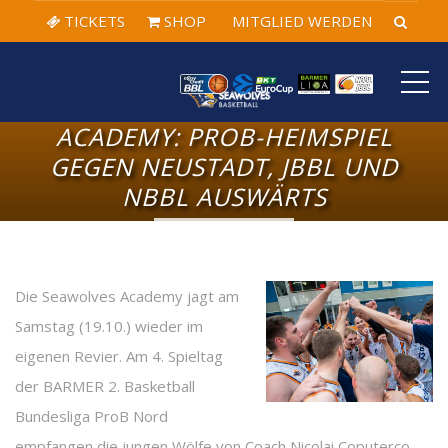
TICKETS
SHOP
MITGLIED WERDEN
ME
ACADEMY: PROB-HEIMSPIEL
GEGEN NEUSTADT, JBBL UND
NBBL AUSWÄRTS
Die Seawolves Academy jagt am
Samstag (19.10.) wieder im
eigenen Revier. Am 4. Spieltag
der BARMER 2. Basketball
Bundesliga ProB Nord
empfangen die jungen Wölfe von Coach Nicolai Coputerco