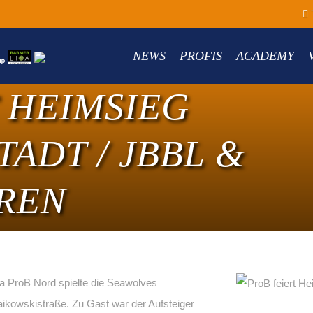
NEWS
PROFIS
ACADEMY
 HEIMSIEG
ADT / JBBL &
EREN
a ProB Nord spielte die Seawolves
ikowskistraße. Zu Gast war der Aufsteiger