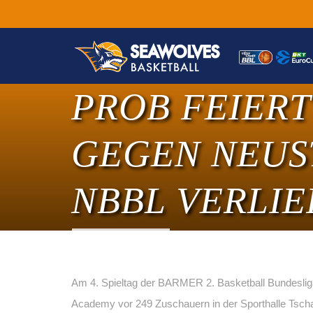
PROB FEIERT
GEGEN NEUST
NBBL VERLI
Am 4. Spieltag der BARMER 2. Basketball Bundeslig
Academy vor 249 Zuschauern in der Sporthalle Tscha