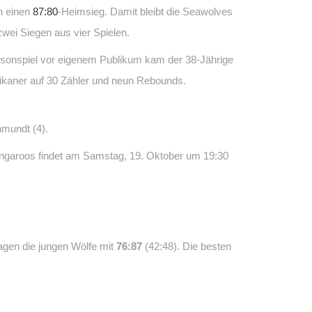
h einen
87:80
-Heimsieg. Damit bleibt die Seawolves
zwei Siegen aus vier Spielen.
aisonspiel vor eigenem Publikum kam der 38-Jährige
ikaner auf 30 Zähler und neun Rebounds.
chmundt (4).
angaroos findet am Samstag, 19. Oktober um 19:30
agen die jungen Wölfe mit
76:87
(42:48). Die besten