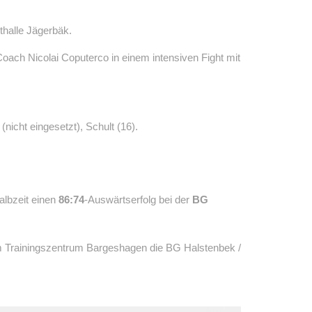
halle Jägerbäk.
ach Nicolai Coputerco in einem intensiven Fight mit
(nicht eingesetzt), Schult (16).
albzeit einen
86:74
-Auswärtserfolg bei der
BG
im Trainingszentrum Bargeshagen die BG Halstenbek /