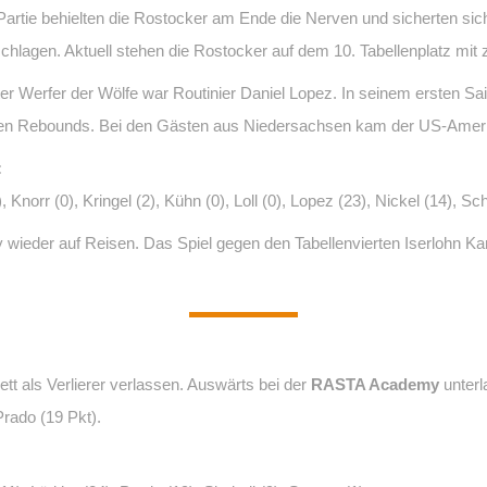
artie behielten die Rostocker am Ende die Nerven und sicherten sic
hlagen. Aktuell stehen die Rostocker auf dem 10. Tabellenplatz mit 
ter Werfer der Wölfe war Routinier Daniel Lopez. In seinem ersten S
sieben Rebounds. Bei den Gästen aus Niedersachsen kam der US-Amer
:
, Knorr (0), Kringel (2), Kühn (0), Loll (0), Lopez (23), Nickel (14), S
ieder auf Reisen. Das Spiel gegen den Tabellenvierten Iserlohn K
t als Verlierer verlassen. Auswärts bei der
RASTA Academy
unterl
rado (19 Pkt).