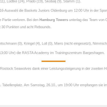
11), Lüdtke (24), Prado (19), Skobalj (9), Stamm (1).
6-Auswahl die Baskets Juniors Oldenburg um 12:00 Uhr in der Sport
e Partie verloren. Bei den
Hamburg Towers
unterlag das Team von Co
mit 30 Punkten und acht Rebounds.
etschmann (0), Kringel (4), Loll (0), Miers (nicht eingesetzt), Nimmich 
13:00 Uhr) die RASTA Academy im Trainingszentrum Bargeshagen.
er Rostock Seawolves dank einer Leistungssteigerung in der zweiten H
3. Tabellenplatz. Am Samstag, 26.10., um 19:00 Uhr empfangen sie 