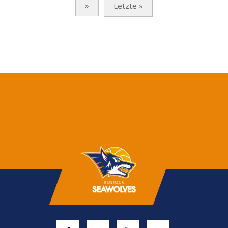
»
Letzte »