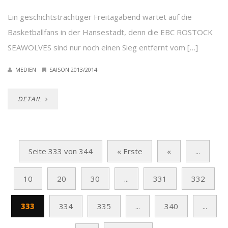
Ein geschichtsträchtiger Freitagabend wartet auf die
Basketballfans in der Hansestadt, denn die EBC ROSTOCK
SEAWOLVES sind nur noch einen Sieg entfernt vom […]
MEDIEN
SAISON 2013/2014
DETAIL
Seite 333 von 344
« Erste
«
...
10
20
30
...
331
332
333
334
335
...
340
...