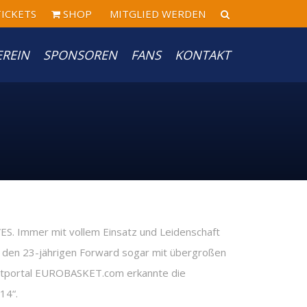
ICKETS
SHOP
MITGLIED WERDEN
EREIN
SPONSOREN
FANS
KONTAKT
S. Immer mit vollem Einsatz und Leidenschaft
die den 23-jährigen Forward sogar mit übergroßen
netportal EUROBASKET.com erkannte die
14“.