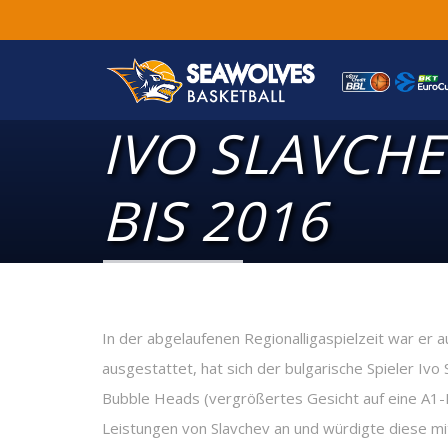
IVO SLAVCH
BIS 2016
In der abgelaufenen Regionalligaspielzeit war e
ausgestattet, hat sich der bulgarische Spieler Iv
Bubble Heads (vergrößertes Gesicht auf eine A1
Leistungen von Slavchev an und würdigte diese mi