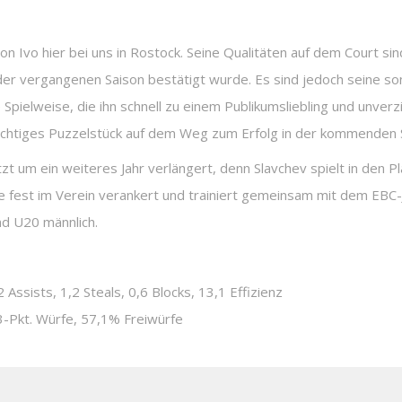
von Ivo hier bei uns in Rostock. Seine Qualitäten auf dem Court s
der vergangenen Saison bestätigt wurde. Es sind jedoch seine son
e Spielweise, die ihn schnell zu einem Publikumsliebling und unv
wichtiges Puzzelstück auf dem Weg zum Erfolg in der kommenden Sa
 um ein weiteres Jahr verlängert, denn Slavchev spielt in den P
e fest im Verein verankert und trainiert gemeinsam mit dem EBC
d U20 männlich.
Assists, 1,2 Steals, 0,6 Blocks, 13,1 Effizienz
3-Pkt. Würfe, 57,1% Freiwürfe