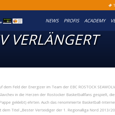
T
NEWS
PROFIS
ACADEMY
V
EV VERLÄNGERT
r auf dem Feld der Energizer im Team der EBC ROSTOCK SEAWOLVE
o Slavchev in die Herzen der Rostocker Basketballfans gespielt, 
-Pappe geklebt) ehrten. Auch das renommierte Basketball-Inter
t dem Titel „Bester Verteidiger der 1. Regionalliga Nord 2013/20