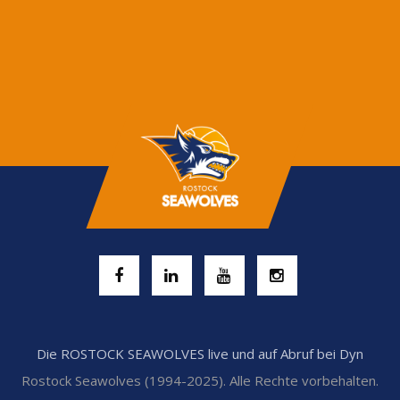
Die ROSTOCK SEAWOLVES live und auf Abruf bei Dyn
Rostock Seawolves (1994-2025). Alle Rechte vorbehalten.