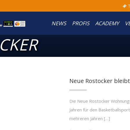
T
NEWS
PROFIS
ACADEMY
V
CKER
Neue Rostocker blei
Die Neue Rostocker Wohnungsg
Jahren für den Basketballsport
mehreren Jahren […]