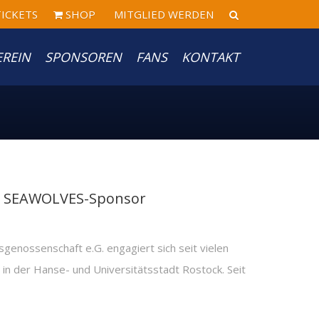
ICKETS
SHOP
MITGLIED WERDEN
EREIN
SPONSOREN
FANS
KONTAKT
bt SEAWOLVES-Sponsor
enossenschaft e.G. engagiert sich seit vielen
 in der Hanse- und Universitätsstadt Rostock. Seit