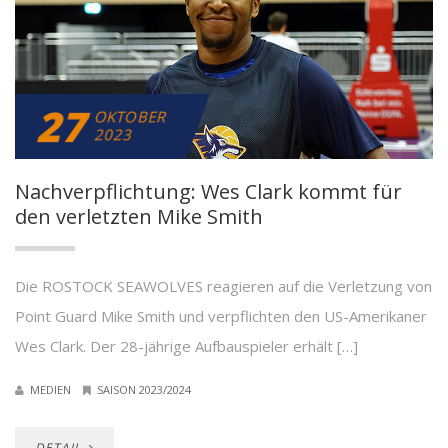
27
OKTOBER
2023
Nachverpflichtung: Wes Clark kommt für
den verletzten Mike Smith
Die ROSTOCK SEAWOLVES reagieren auf die Verletzung von
Point Guard Mike Smith und verpflichten den US-Amerikaner
Wes Clark. Der 28-jährige Aufbauspieler erhält […]
MEDIEN
SAISON 2023/2024
DETAIL