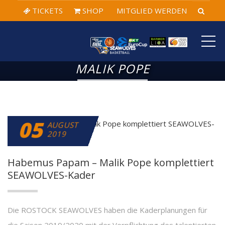
TICKETS
SHOP
MITGLIED WERDEN
ME
MALIK POPE
05
AUGUST
2019
Habemus Papam – Malik Pope komplettiert
SEAWOLVES-Kader
Die ROSTOCK SEAWOLVES haben die Kaderplanungen für