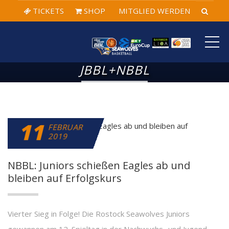
TICKETS
SHOP
MITGLIED WERDEN
ME
JBBL+NBBL
11
FEBRUAR
2019
NBBL: Juniors schießen Eagles ab und
bleiben auf Erfolgskurs
Vierter Sieg in Folge! Die Rostock Seawolves Juniors