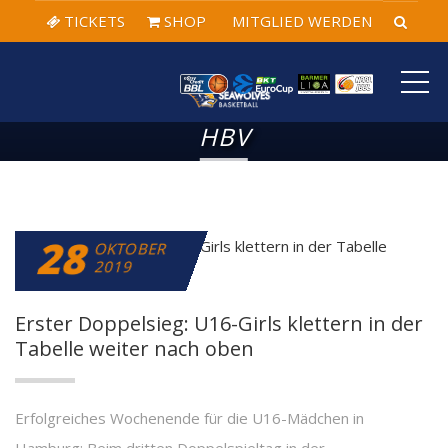
TICKETS
SHOP
MITGLIED WERDEN
ME
HBV
28
OKTOBER
2019
Erster Doppelsieg: U16-Girls klettern in der
Tabelle weiter nach oben
Erfolgreiches Wochenende für die U16-Mädchen in