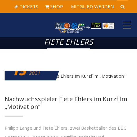
TICKETS
SHOP
MITGLIED WERDEN
ME
FIETE EHLERS
15
FEBRUAR
2021
Nachwuchsspieler Fiete Ehlers im Kurzfilm
„Motivation“
Philipp Lange und Fiete Ehlers, zwei Basketballer des EBC