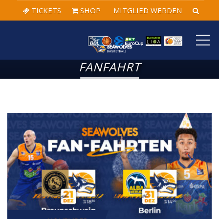
TICKETS
SHOP
MITGLIED WERDEN
ME
FANFAHRT