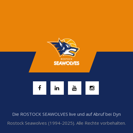
Die ROSTOCK SEAWOLVES live und auf Abruf bei Dyn
Rostock Seawolves (1994-2025). Alle Rechte vorbehalten.