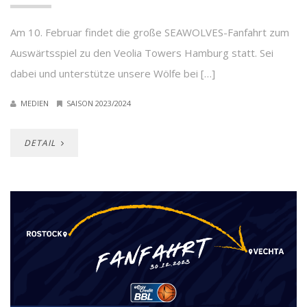
Am 10. Februar findet die große SEAWOLVES-Fanfahrt zum
Auswärtsspiel zu den Veolia Towers Hamburg statt. Sei
dabei und unterstütze unsere Wölfe bei […]
MEDIEN
SAISON 2023/2024
DETAIL