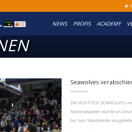
T
NEWS
PROFIS
ACADEMY
V
ONEN
Seawolves verabschied
Die ROSTOCK SEAWOLVES verab
Nationalspieler wurde im Dez
bis zum Saisonende ausgelieh