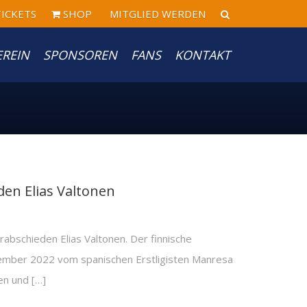
ICKETS
SHOP
MITGLIED WERDEN
EREIN
SPONSOREN
FANS
KONTAKT
en Elias Valtonen
schieden Elias Valtonen. Der finnische
ember 2022 vom spanischen Erstligisten Manresa
en und […]