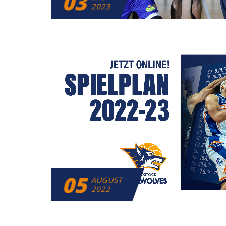
03
2023
05
AUGUST
2022