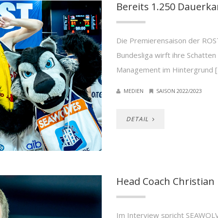
Bereits 1.250 Dauerka
Die Premierensaison der ROS
Bundesliga wirft ihre Schatte
Management im Hintergrund [
MEDIEN
SAISON 2022/2023
DETAIL
Head Coach Christian 
Im Interview spricht SEAWOLV