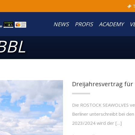
T
NEWS
PROFIS
ACADEMY
V
BBL
Dreijahresvertrag fü
Die ROSTOCK SEAWOLVES verp
Berliner unterschreibt bei den
2023/2024 wird der […]