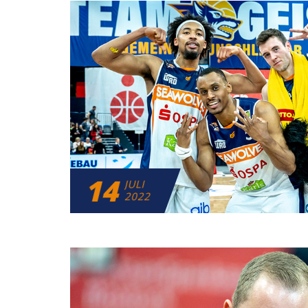
14
JULI
2022