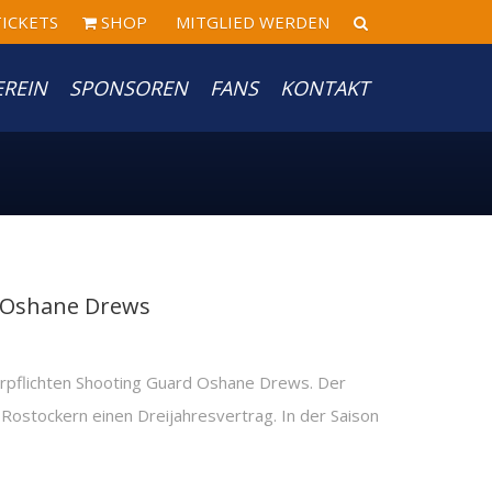
ICKETS
SHOP
MITGLIED WERDEN
EREIN
SPONSOREN
FANS
KONTAKT
r Oshane Drews
flichten Shooting Guard Oshane Drews. Der
 Rostockern einen Dreijahresvertrag. In der Saison