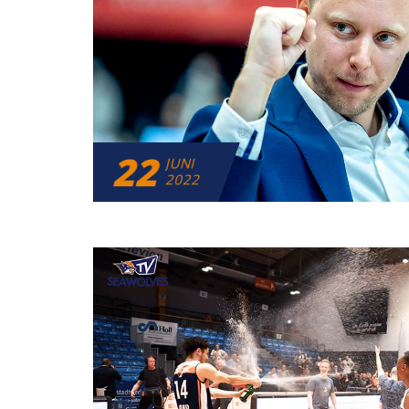
22
JUNI
2022