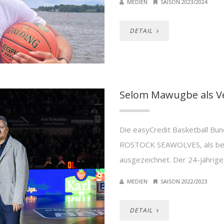
MEDIEN
SAISON 2023/2024
DETAIL
Selom Mawugbe als Ve
Die easyCredit Basketball Bu
ROSTOCK SEAWOLVES, als bes
ausgezeichnet. Der 24-jährige
MEDIEN
SAISON 2022/2023
DETAIL