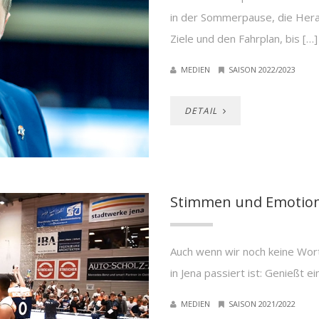
in der Sommerpause, die Her
Ziele und den Fahrplan, bis […]
MEDIEN
SAISON 2022/2023
DETAIL
Stimmen und Emotione
Auch wenn wir noch keine Wor
in Jena passiert ist: Genießt 
MEDIEN
SAISON 2021/2022