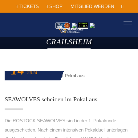
TICKETS
SHOP
MITGLIED WERDEN
ME
CRAILSHEIM
14
SEPTEMBER
2024
SEAWOLVES scheiden im Pokal aus
Die ROSTOCK SEAWOLVES sind in der 1. Pokalrunde
ausgeschieden. Nach einem intensiven Pokalduell unterlagen