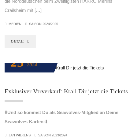
die Norddeutschen beim Zweitligisten HAKRO Merlins
Crailsheim mit […]
MEDIEN
SAISON 2024/2025
DETAIL
23
FEBRUAR
2024
Exklusiver Vorverkauf: Krall Dir jetzt die Tickets
⬇️Und so kommst Du als Seawolves-Mitglied an Deine
Seawolves-Karten:⬇️
JAN WILKENS
SAISON 2023/2024