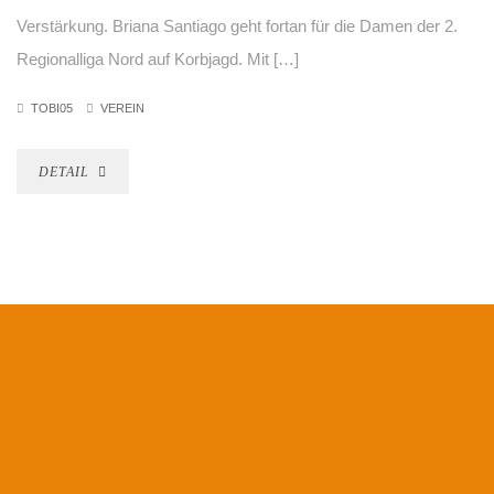
Verstärkung. Briana Santiago geht fortan für die Damen der 2.
Regionalliga Nord auf Korbjagd. Mit […]
TOBI05
VEREIN
DETAIL