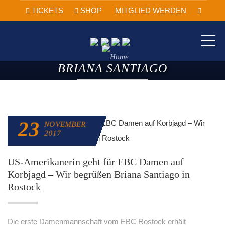
TICKETS
SHOP
MITGLIED WERDEN
ME
BRIANA SANTIAGO
23
NOVEMBER
2017
US-Amerikanerin geht für EBC Damen auf
Korbjagd – Wir begrüßen Briana Santiago in
Rostock
Die erste Damenmannschaft vom EBC Rostock erhält