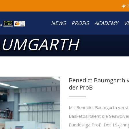
T
NEWS
PROFIS
ACADEMY
V
AUMGARTH
Benedict Baumgarth v
der ProB
Mit Benedict Baumgarth verst
Basketballtalent die Seawolv
Bundesliga ProB. Der 19-jähri