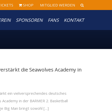
ICKETS
SHOP
MITGLIED WERDEN
EREIN
SPONSOREN
FANS
KONTAKT
erstärkt die Seawolves Academy in
ärkt ein vielversprechendes deutsches
es Academy in der BARMER 2. Basketball
ge Big Man bringt sowohl […]