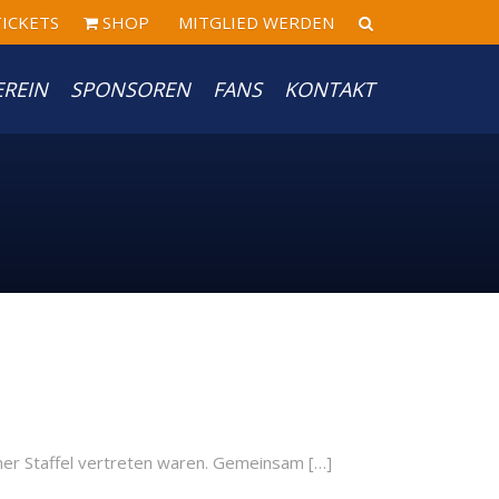
ICKETS
SHOP
MITGLIED WERDEN
EREIN
SPONSOREN
FANS
KONTAKT
iner Staffel vertreten waren. Gemeinsam […]