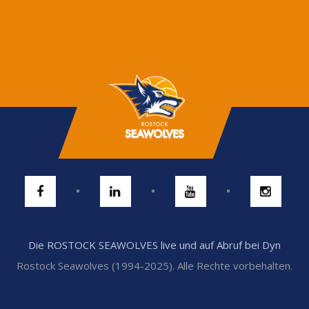
Die ROSTOCK SEAWOLVES live und auf Abruf bei Dyn
Rostock Seawolves (1994-2025). Alle Rechte vorbehalten.