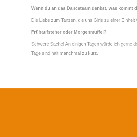
Wenn du an das Danceteam denkst, was kommt dir
Die Liebe zum Tanzen, die uns Girls zu einer Einheit
Frühaufsteher oder Morgenmuffel?
Schwere Sache! An einigen Tagen würde ich gerne de
Tage sind halt manchmal zu kurz.