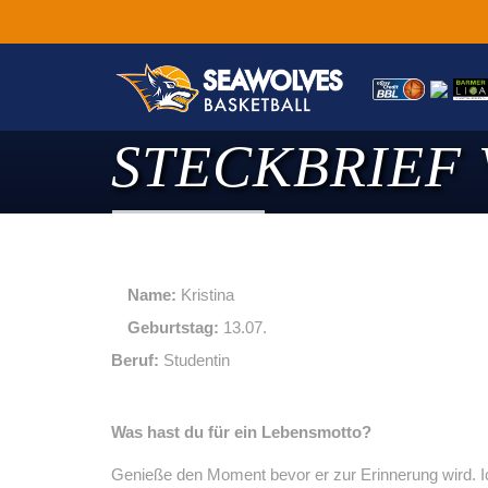
STECKBRIEF 
Name:
Kristina
Geburtstag:
13.07.
Beruf:
Studentin
Was hast du für ein Lebensmotto?
Genieße den Moment bevor er zur Erinnerung wird. Ic