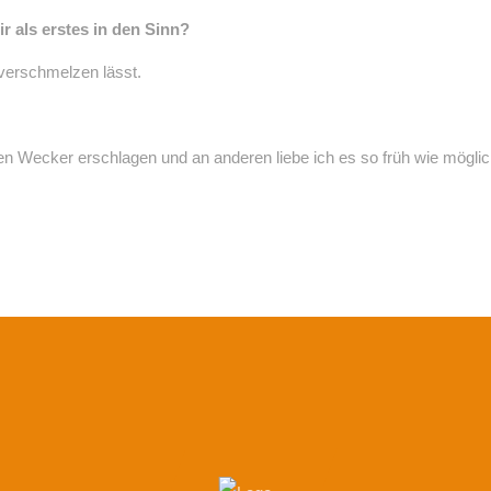
 als erstes in den Sinn?
 verschmelzen lässt.
n Wecker erschlagen und an anderen liebe ich es so früh wie mögl