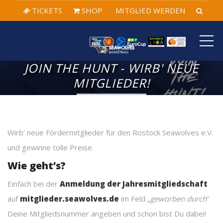
TICKETS
SHOP
MITGLIED WERDEN
ME
JOIN THE HUNT - WIRB' NEUE
MITGLIEDER!
Wirb‘ neue Fördermitglieder für den Rostock Seawolves e.V.
und gewinne tolle Preise.
Wie geht’s?
Einfach bei der
Anmeldung der Jahresmitgliedschaft
auf
mitglieder.seawolves.de
im Feld „
geworben durch
“
Deine Mitgliedsnummer angeben und schon bist Du dabei!