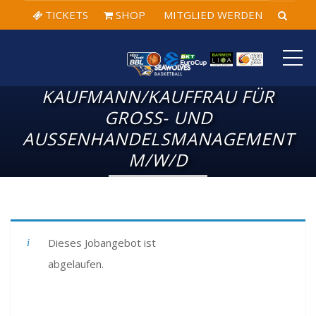
TICKETS
SHOP
MITGLIED WERDEN
ME
KAUFMANN/KAUFFRAU FÜR
GROSS- UND A
USSENHANDELSMANAGEMENT M/
W/D
Dieses Jobangebot ist
abgelaufen.