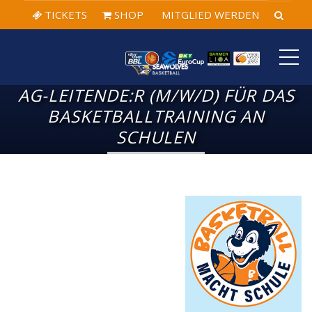
TICKETS
SHOP
MITGLIED WERDEN
ME
AG-LEITENDE:R (M/W/D) FÜR DAS
BASKETBALLTRAINING AN
SCHULEN