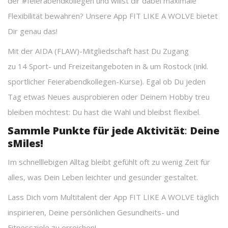
der #feierabendkollegen und willst dir dabei maximale
Flexibilität bewahren? Unsere App FIT LIKE A WOLVE bietet
Dir genau das!
Mit der AIDA (FLAW)-Mitgliedschaft hast Du Zugang
zu 14 Sport- und Freizeitangeboten in & um Rostock (inkl.
sportlicher Feierabendkollegen-Kurse). Egal ob Du jeden
Tag etwas Neues ausprobieren oder Deinem Hobby treu
bleiben möchtest: Du hast die Wahl und bleibst flexibel.
Sammle Punkte für jede Aktivität
:
Deine
sMiles!
Im schnelllebigen Alltag bleibt gefühlt oft zu wenig Zeit für
alles, was Dein Leben leichter und gesünder gestaltet.
Lass Dich vom Multitalent der App FIT LIKE A WOLVE täglich
inspirieren, Deine persönlichen Gesundheits- und
Fitnessziele zu erreichen!