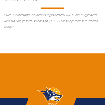
* Der Punktestand von bereits registrierten AIDA FLAW-Mitgliedern
wird auf Null gesetzt, so dass ab 21.02.23 alle fair gemeinsam starten
können.