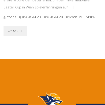
erste Woche der Osterferien, um beim internationalen
Easter Cup in Wien Spielerfahrungen auf […]
.
.
.
TOBI05
U16 MÄNNLICH
U18 MÄNNLICH
U19 WEIBLICH
VEREIN
DETAIL