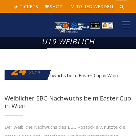
TICKETS
SHOP
MITGLIED WERDEN
ME
U19 WEIBLICH
24
APRIL
2019
Weiblicher EBC-Nachwuchs beim Easter Cup
in Wien
Der weibliche Nachwuchs des EBC Rostock e.V. nutzte die