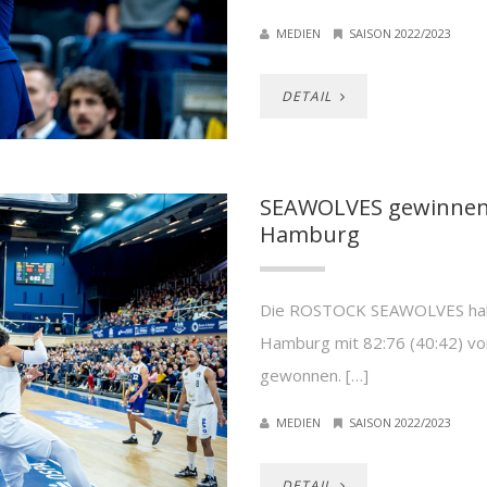
MEDIEN
SAISON 2022/2023
DETAIL
SEAWOLVES gewinnen 
Hamburg
Die ROSTOCK SEAWOLVES habe
Hamburg mit 82:76 (40:42) vo
gewonnen. […]
MEDIEN
SAISON 2022/2023
DETAIL