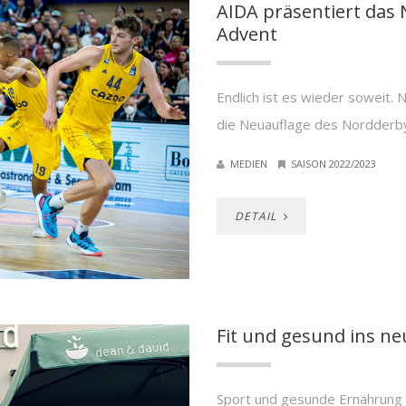
AIDA präsentiert das
Advent
Endlich ist es wieder soweit. N
die Neuauflage des Nordder
MEDIEN
SAISON 2022/2023
DETAIL
Fit und gesund ins ne
Sport und gesunde Ernährung 