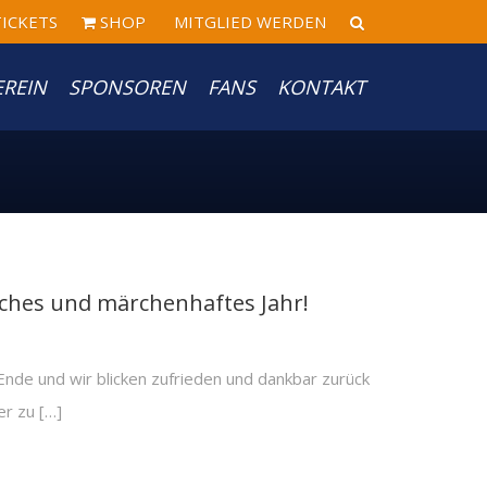
ICKETS
SHOP
MITGLIED WERDEN
EREIN
SPONSOREN
FANS
KONTAKT
iches und märchenhaftes Jahr!
Ende und wir blicken zufrieden und dankbar zurück
er zu […]