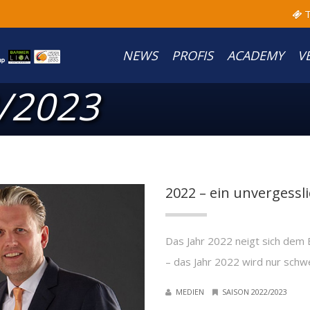
T
NEWS
PROFIS
ACADEMY
V
/2023
2022 – ein unvergessl
Das Jahr 2022 neigt sich dem 
– das Jahr 2022 wird nur schw
MEDIEN
SAISON 2022/2023