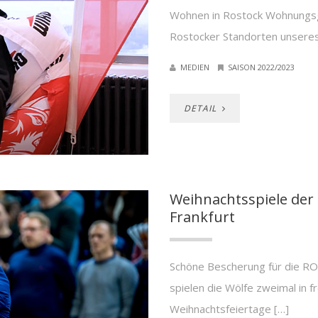
Wohnen in Rostock Wohnungsge
Rostocker Standorten unsere
MEDIEN
SAISON 2022/2023
DETAIL
Weihnachtsspiele der
Frankfurt
Schöne Bescherung für die 
spielen die Wölfe zweimal in 
Weihnachtsfeiertage […]