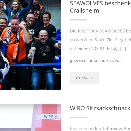
SEAWOLVES beschenken
Crailsheim
Die ROSTOCK SEAWOLVES besc
souveränen Start-Ziel-Sieg be
mit einem 103:91-Erfolg […]
MEDIEN
SAISON 2022/2023
DETAIL
WIRO Sitzsackschnac
Im neuen Video-Interview-For