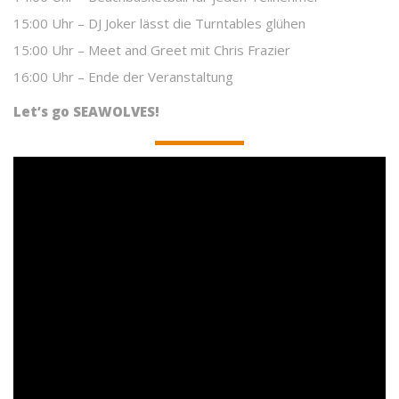
15:00 Uhr – DJ Joker lässt die Turntables glühen
15:00 Uhr – Meet and Greet mit Chris Frazier
16:00 Uhr – Ende der Veranstaltung
Let’s go SEAWOLVES!