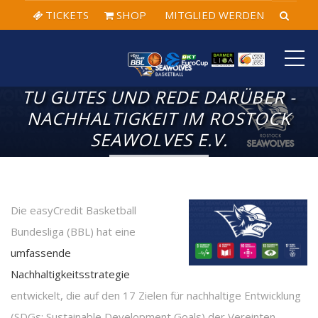
TICKETS
SHOP
MITGLIED WERDEN
ME
TU GUTES UND REDE DARÜBER -
NACHHALTIGKEIT IM ROSTOCK
SEAWOLVES E.V.
Die easyCredit Basketball
Bundesliga (BBL) hat eine
umfassende
Nachhaltigkeitsstrategie
entwickelt, die auf den 17 Zielen für nachhaltige Entwicklung
(SDGs; Sustainable Development Goals) der Vereinten