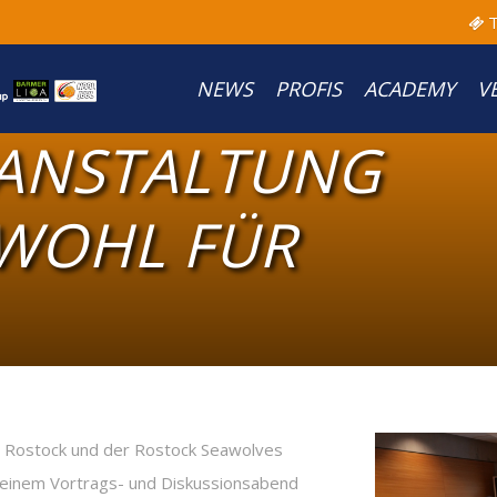
T
NEWS
PROFIS
ACADEMY
V
ANSTALTUNG
WOHL FÜR
a Rostock und der Rostock Seawolves
 einem Vortrags- und Diskussionsabend