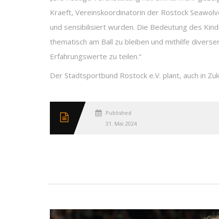
Kraeft, Vereinskoordinatorin der Rostock Seawolve
und sensibilisiert wurden. Die Bedeutung des Kin
thematisch am Ball zu bleiben und mithilfe diver
Erfahrungswerte zu teilen.“
Der Stadtsportbund Rostock e.V. plant, auch in Zuk
Published
31. Mai 2024