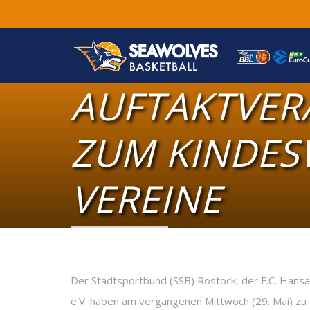
AUFTAKTVER
ZUM KINDES
VEREINE
Der Stadtsportbund (SSB) Rostock, der F.C. Hans
e.V. haben am vergangenen Mittwoch (29. Mai) zu