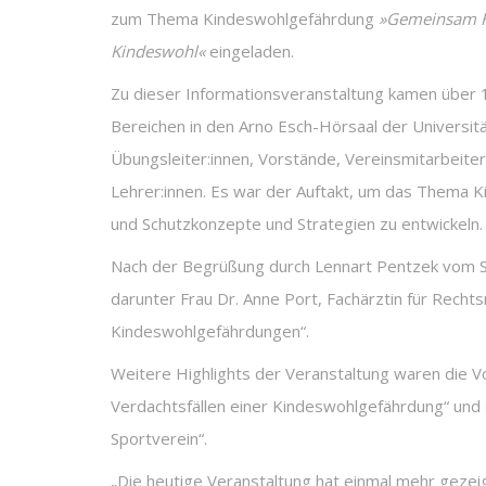
zum Thema Kindeswohlgefährdung
»Gemeinsam Ki
Kindeswohl«
eingeladen.
Zu dieser Informationsveranstaltung kamen über 
Bereichen in den Arno Esch-Hörsaal der Universitä
Übungsleiter:innen, Vorstände, Vereinsmitarbeiter:
Lehrer:innen. Es war der Auftakt, um das Thema K
und Schutzkonzepte und Strategien zu entwickeln.
Nach der Begrüßung durch Lennart Pentzek vom St
darunter Frau Dr. Anne Port, Fachärztin für Rech
Kindeswohlgefährdungen“.
Weitere Highlights der Veranstaltung waren die 
Verdachtsfällen einer Kindeswohlgefährdung“ und
Sportverein“.
„Die heutige Veranstaltung hat einmal mehr gezeig