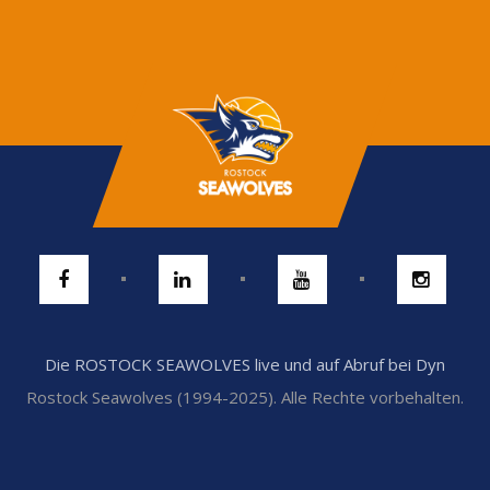
Die ROSTOCK SEAWOLVES live und auf Abruf bei Dyn
Rostock Seawolves (1994-2025). Alle Rechte vorbehalten.