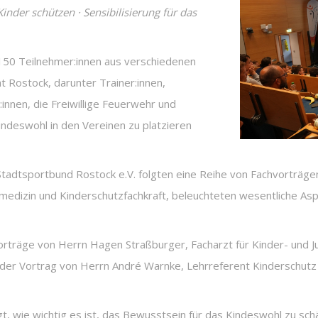
nder schützen · Sensibilisierung für das
150 Teilnehmer:innen aus verschiedenen
t Rostock, darunter Trainer:innen,
innen, die Freiwillige Feuerwehr und
indeswohl in den Vereinen zu platzieren
adtsportbund Rostock e.V. folgten eine Reihe von Fachvorträge
tsmedizin und Kinderschutzfachkraft, beleuchteten wesentliche 
Vorträge von Herrn Hagen Straßburger, Facharzt für Kinder- un
 der Vortrag von Herrn André Warnke, Lehrreferent Kinderschut
t, wie wichtig es ist, das Bewusstsein für das Kindeswohl zu schä