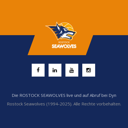
Die ROSTOCK SEAWOLVES live und auf Abruf bei Dyn
Rostock Seawolves (1994-2025). Alle Rechte vorbehalten.