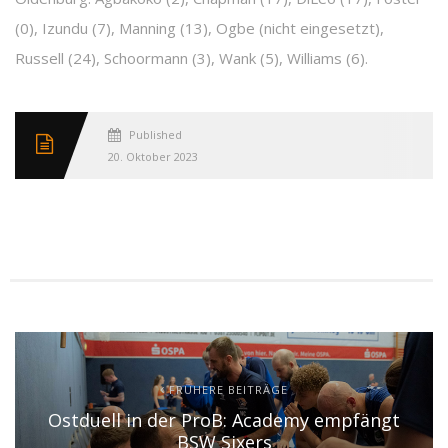
(0), Izundu (7), Manning (13), Ogbe (nicht eingesetzt),
Russell (24), Schoormann (3), Wank (5), Williams (6).
Published
20. Oktober 2023
FRÜHERE BEITRÄGE
Ostduell in der ProB: Academy empfängt
BSW Sixers