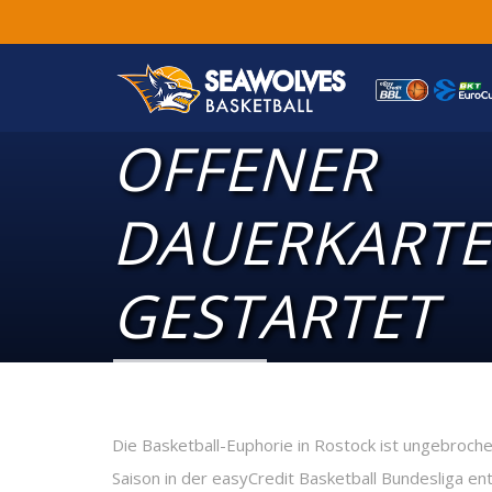
OFFENER
DAUERKART
GESTARTET
Die Basketball-Euphorie in Rostock ist ungebroc
Saison in der easyCredit Basketball Bundesliga e