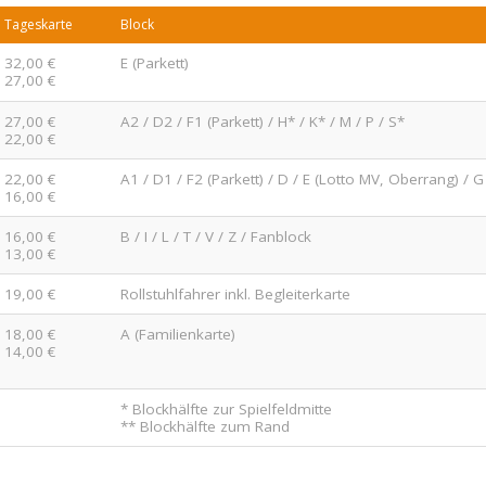
Tageskarte
Block
32,00 €
E (Parkett)
27,00 €
27,00 €
A2 / D2 / F1 (Parkett) / H* / K* / M / P / S*
22,00 €
22,00 €
A1 / D1 / F2 (Parkett) / D / E (Lotto MV, Oberrang) / G 
16,00 €
16,00 €
B / I / L / T / V / Z / Fanblock
13,00 €
19,00 €
Rollstuhlfahrer inkl. Begleiterkarte
18,00 €
A (Familienkarte)
14,00 €
* Blockhälfte zur Spielfeldmitte
** Blockhälfte zum Rand