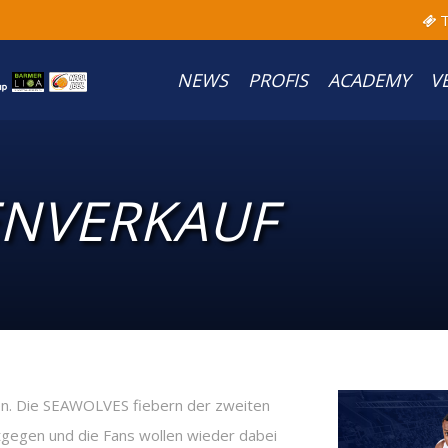
T
NEWS
PROFIS
ACADEMY
V
ENVERKAUF
hen. Die SEAWOLVES fiebern der zweiten
ntgegen und die Fans wollen wieder dabei