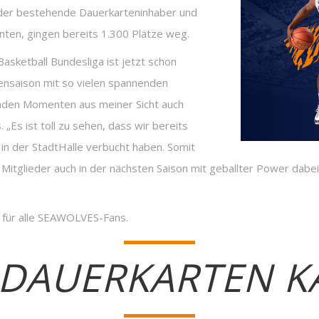
n der bestehende Dauerkarteninhaber und
nten, gingen bereits 1.300 Plätze weg.
Basketball Bundesliga ist jetzt schon
rensaison mit so vielen spannenden
nden Momenten aus meiner Sicht auch
„Es ist toll zu sehen, dass wir bereits
in der StadtHalle verbucht haben. Somit
Mitglieder auch in der nächsten Saison mit geballter Power dabei.
f für alle SEAWOLVES-Fans.
 DAUERKARTEN 