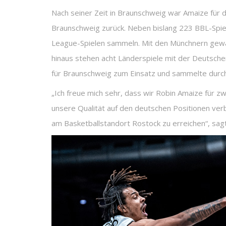
Nach seiner Zeit in Braunschweig war Amaize für 
Braunschweig zurück. Neben bislang 223 BBL-Spiel
League-Spielen sammeln. Mit den Münchnern gewan
hinaus stehen acht Länderspiele mit der Deutschen
für Braunschweig zum Einsatz und sammelte durchs
„Ich freue mich sehr, dass wir Robin Amaize für zw
unsere Qualität auf den deutschen Positionen ve
am Basketballstandort Rostock zu erreichen“, sa