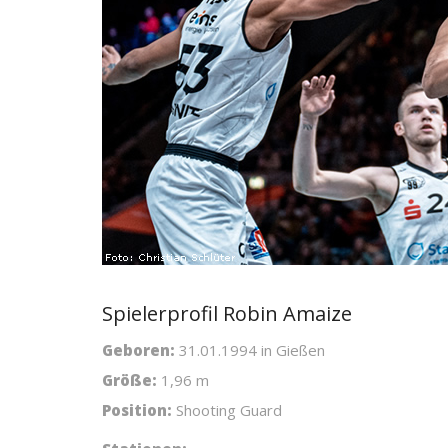
Spielerprofil Robin Amaize
Geboren:
31.01.1994 in Gießen
Größe:
1,96 m
Position:
Shooting Guard