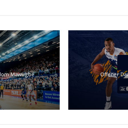
Selom Mawugbe
Offener Da