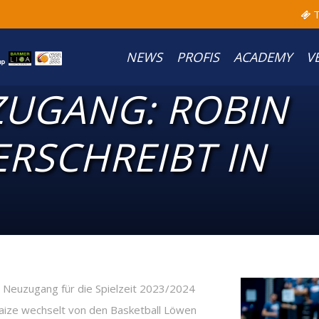
T
NEWS
PROFIS
ACADEMY
V
ZUGANG: ROBIN
RSCHREIBT IN
euzugang für die Spielzeit 2023/2024
maize wechselt von den Basketball Löwen