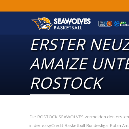
ERSTER NEU
AMAIZE UNTE
ROSTOCK
Die ROSTOCK SEAWOLVES vermelden den ersten N
in der easyCredit Basketball Bundesliga. Robin A