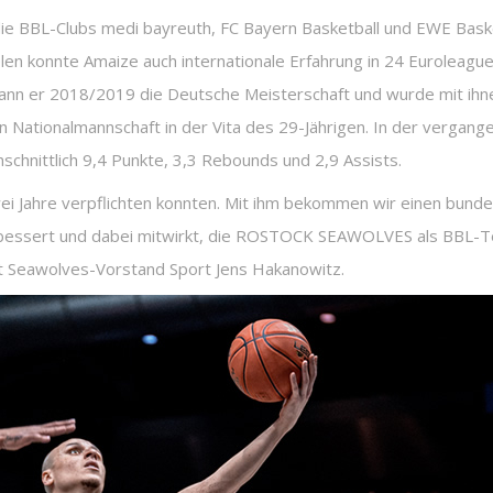
die BBL-Clubs medi bayreuth, FC Bayern Basketball und EWE Bask
en konnte Amaize auch internationale Erfahrung in 24 Euroleagu
n er 2018/2019 die Deutsche Meisterschaft und wurde mit ihne
 Nationalmannschaft in der Vita des 29-Jährigen. In der vergange
chnittlich 9,4 Punkte, 3,3 Rebounds und 2,9 Assists.
ei Jahre verpflichten konnten. Mit ihm bekommen wir einen bundes
rbessert und dabei mitwirkt, die ROSTOCK SEAWOLVES als BBL-Te
gt Seawolves-Vorstand Sport Jens Hakanowitz.