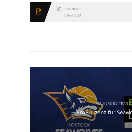
Published
7. Juni 2023
FRÜHERE BEITRÄGE
ProB-Lizenz für Seawo