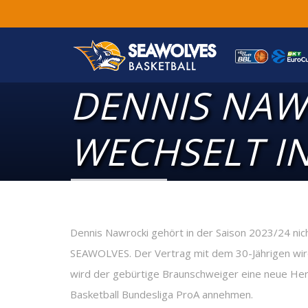
DENNIS NAW
WECHSELT IN
Dennis Nawrocki gehört in der Saison 2023/24 n
SEAWOLVES. Der Vertrag mit dem 30-Jährigen wird 
wird der gebürtige Braunschweiger eine neue He
Basketball Bundesliga ProA annehmen.