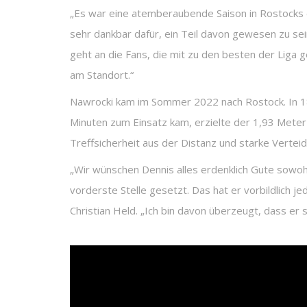
„Es war eine atemberaubende Saison in Rostocks er
sehr dankbar dafür, ein Teil davon gewesen zu sei
geht an die Fans, die mit zu den besten der Liga 
am Standort.“
Nawrocki kam im Sommer 2022 nach Rostock. In 18 
Minuten zum Einsatz kam, erzielte der 1,93 Meter
Treffsicherheit aus der Distanz und starke Verte
„Wir wünschen Dennis alles erdenklich Gute sowoh
vorderste Stelle gesetzt. Das hat er vorbildlich j
Christian Held. „Ich bin davon überzeugt, dass er