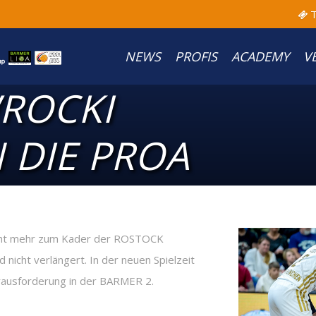
T
NEWS
PROFIS
ACADEMY
V
ROCKI
 DIE PROA
icht mehr zum Kader der ROSTOCK
nicht verlängert. In der neuen Spielzeit
rausforderung in der BARMER 2.