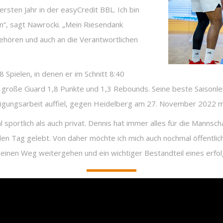
sten Jahr in der easyCredit BBL. Ich bin
n“, sagt Nawrocki. „Mein Riesendank
gehören und auch an die Verantwortlichen
Spielen, in denen er im Schnitt 8:40
 große Guard 1,8 Punkte und 1,3 Rebounds. Seine beste Saisonlei
idigungsarbeit auffiel, gegen Heidelberg am 27. November 2022 
l sportlich als auch privat. Dennis hat immer alles für die Mann
eden Tag gelebt. Von daher möchte ich mich auch nochmal öffentlic
 seinen Weg weitergehen und ein wichtiger Bestandteil eines erfo