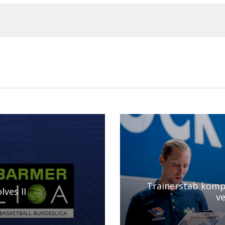
Trainerstab komp
lves II
ve