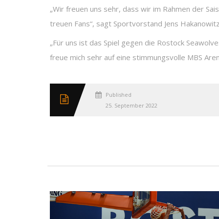
„Wir freuen uns sehr, dass wir im Rahmen der Sa
treuen Fans“, sagt Sportvorstand Jens Hakanowitz
„Für uns ist das Spiel gegen die Rostock Seawolves
freue mich sehr auf eine stimmungsvolle MBS Are
Published
25. September 2022