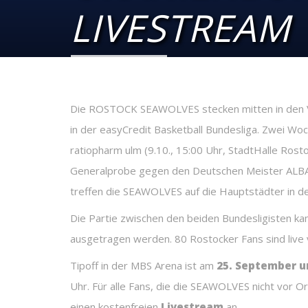
LIVESTREAM
Die ROSTOCK SEAWOLVES stecken mitten in den V
in der easyCredit Basketball Bundesliga. Zwei Wo
ratiopharm ulm (9.10., 15:00 Uhr, StadtHalle Rosto
Generalprobe gegen den Deutschen Meister ALBA
treffen die SEAWOLVES auf die Hauptstädter in d
Die Partie zwischen den beiden Bundesligisten ka
ausgetragen werden. 80 Rostocker Fans sind live 
Tipoff in der MBS Arena ist am
25. September u
Uhr. Für alle Fans, die die SEAWOLVES nicht vor 
einen kostenfreien
Livestream
an.