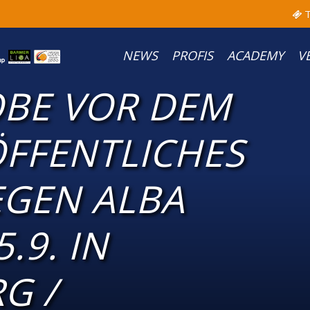
T
NEWS
PROFIS
ACADEMY
V
BE VOR DEM
ÖFFENTLICHES
EGEN ALBA
.9. IN
G /