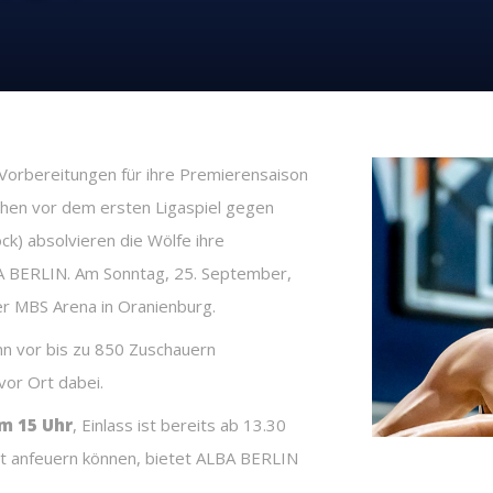
orbereitungen für ihre Premierensaison
chen vor dem ersten Ligaspiel gegen
ck) absolvieren die Wölfe ihre
 BERLIN. Am Sonntag, 25. September,
er MBS Arena in Oranienburg.
nn vor bis zu 850 Zuschauern
vor Ort dabei.
m 15 Uhr
, Einlass ist bereits ab 13.30
Ort anfeuern können, bietet ALBA BERLIN